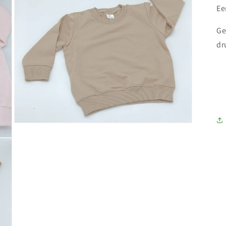
Ee
Ge
dr
Media
3
openen
in
modaal