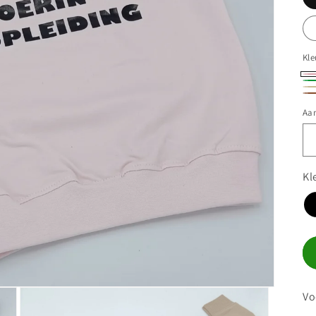
Kle
Ro
Gr
Be
Br
Aan
Kl
Vo