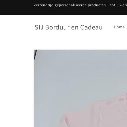
Meteen
Verzendtijd gepersonaliseerde producten 1 tot 3 wer
naar de
content
SIJ Borduur en Cadeau
Home
Ga direct naar
productinformatie