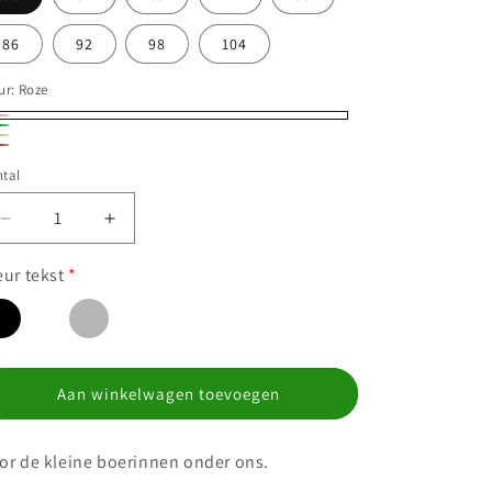
86
92
98
104
ur:
Roze
ze
oen
ige
uin
tal
Aantal
Aantal
verlagen
verhogen
voor
voor
eur tekst
*
Sweater
Sweater
Boerin
Boerin
in
in
opleiding
opleiding
Aan winkelwagen toevoegen
or de kleine boerinnen onder ons.